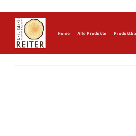
Direkt
zum
Inhalt
Home
Alle Produkte
Produktka
Zu
Produktinformationen
springen