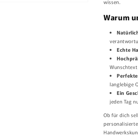
wissen.
Warum un
Natürlic
verantwortu
Echte H
Hochprä
Wunschtext
Perfekte
langlebige Q
Ein Ges
jeden Tag n
Ob für dich se
personalisierte
Handwerkskunst