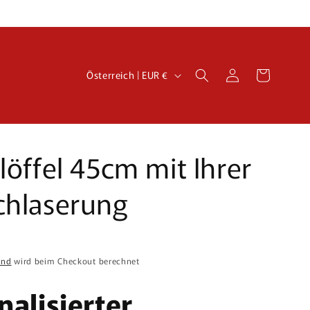
L
Einloggen
Warenkorb
Österreich | EUR €
a
n
d
/
öffel 45cm mit Ihrer
R
hlaserung
e
g
i
o
and
wird beim Checkout berechnet
n
nalisierter