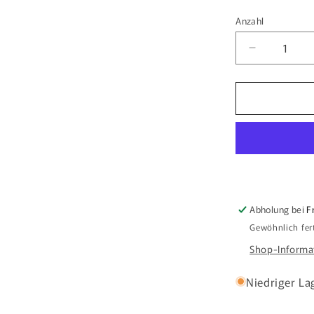
Anzahl
Anzahl
Verringere
die
Menge
für
Schuhlöffel
45cm
mit
Ihrer
Wunschlas
Abholung bei
F
Gewöhnlich fer
Shop-Informa
Niedriger La