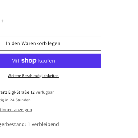
Erhöhe
die
Menge
In den Warenkorb legen
für
Schuhlöffel
45cm
mit
Ihrer
erung
Wunschlaserung
Weitere Bezahlmöglichkeiten
ranz Eigl-Straße 12
verfügbar
tig in 24 Stunden
tionen anzeigen
gerbestand: 1 verbleibend