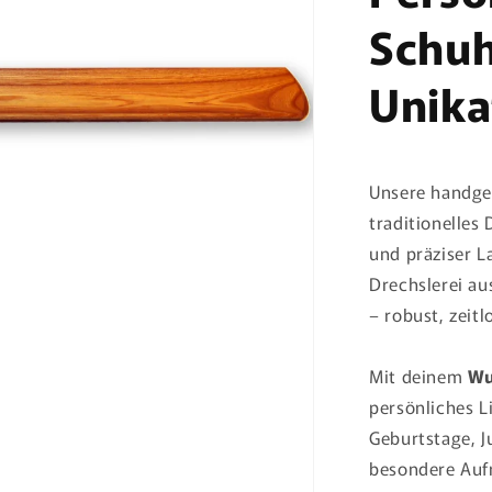
Schuh
Unika
Unsere handge
traditionelle
und präziser L
Drechslerei au
– robust, zeit
Mit deinem
Wu
persönliches L
Geburtstage, J
besondere Auf