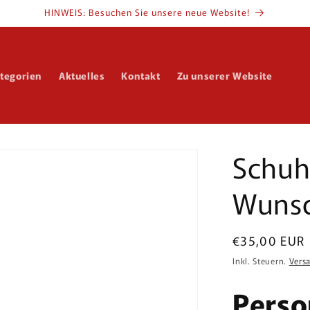
HINWEIS: Besuchen Sie unsere neue Website!
tegorien
Aktuelles
Kontakt
Zu unserer Website
Schuhl
Wunsc
Normaler
€35,00 EUR
Preis
Inkl. Steuern.
Vers
Perso