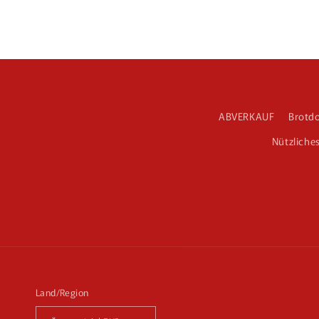
ABVERKAUF
Brotd
Nützliche
Land/Region