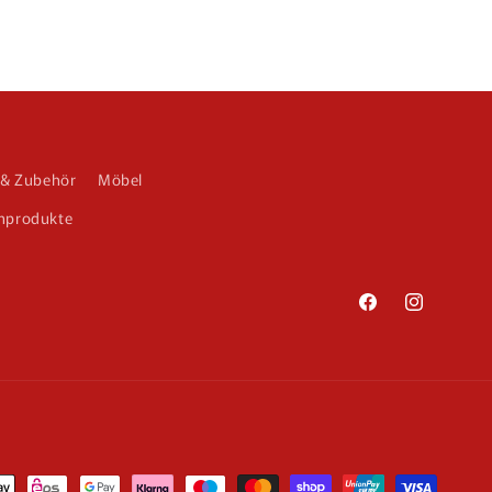
 & Zubehör
Möbel
nprodukte
Facebook
Instagram
methoden