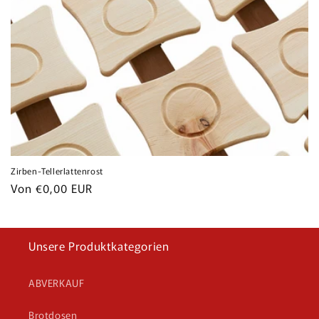
Zirben-Tellerlattenrost
Normaler
Von €0,00 EUR
Preis
Unsere Produktkategorien
ABVERKAUF
Brotdosen