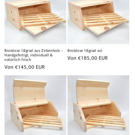
Brotdose 18grad aus Zirbenholz –
Brotdose 18grad xxl
Handgefertigt, individuell &
Normaler
Von €185,00 EUR
natürlich frisch
Preis
Normaler
Von €145,00 EUR
Preis