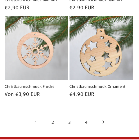
Normaler
€2,90 EUR
Normaler
€2,90 EUR
Preis
Preis
Christbaumschmuck Flocke
Christbaumschmuck Ornament
Normaler
Von €3,90 EUR
Normaler
€4,90 EUR
Preis
Preis
1
2
3
4