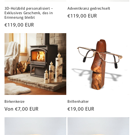
3D-Holzbild personalisiert –
Adventkranz gedrechselt
Exklusives Geschenk, das in
Normaler
€119,00 EUR
Erinnerung bleibt
Preis
Normaler
€119,00 EUR
Preis
Birkenkerze
Brillenhalter
Normaler
Von €7,00 EUR
Normaler
€19,00 EUR
Preis
Preis