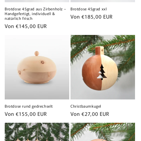
Brotdose 45grad aus Zirbenholz –
Brotdose 45grad xxl
Handgefertigt, individuell &
Normaler
Von €185,00 EUR
natürlich frisch
Preis
Normaler
Von €145,00 EUR
Preis
Brotdose rund gedrechselt
Christbaumkugel
Normaler
Von €155,00 EUR
Normaler
Von €27,00 EUR
Preis
Preis