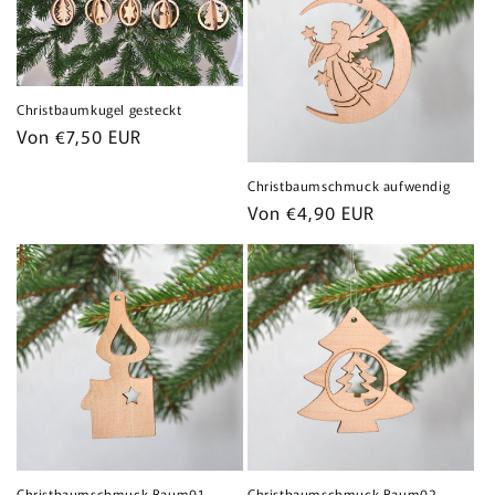
Christbaumkugel gesteckt
Normaler
Von €7,50 EUR
Preis
Christbaumschmuck aufwendig
Normaler
Von €4,90 EUR
Preis
Christbaumschmuck Baum01
Christbaumschmuck Baum02