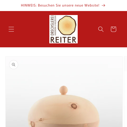
Direkt
HINWEIS: Besuchen Sie unsere neue Website!
zum
Inhalt
Warenkorb
oduktinformationen
ingen