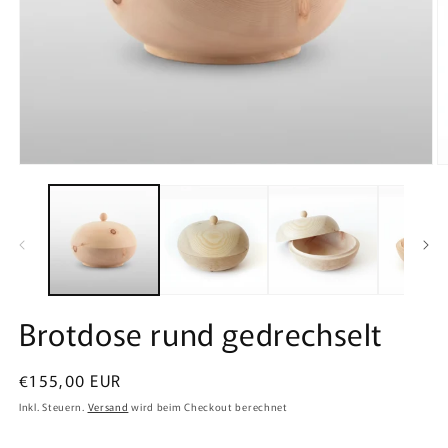
Medien
M
1
2
in
in
Modal
M
öffnen
ö
Brotdose rund gedrechselt
Normaler
€155,00 EUR
Preis
Inkl. Steuern.
Versand
wird beim Checkout berechnet