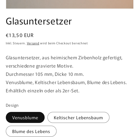
Medien
1
Glasuntersetzer
in
Modal
öffnen
Normaler
€13,50 EUR
Preis
Inkl. Steuern.
Versand
wird beim Checkout berechnet
Glasuntersetzer, aus heimischem Zirbenholz gefertigt,
verschiedene gravierte Motive.
Durchmesser 105 mm, Dicke 10 mm.
Venusblume, Keltischer Lebensbaum, Blume des Lebens.
Erhältlich einzeln oder als 2er-Set.
Design
Venusblume
Keltischer Lebensbaum
Blume des Lebens