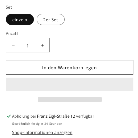
Set
einzeln
2er Set
Anzahl
Anzahl
Verringere
Erhöhe
die
die
Menge
Menge
In den Warenkorb legen
für
für
Glasuntersetzer
Glasuntersetzer
Abholung bei
Franz Eigl-Straße 12
verfügbar
Gewöhnlich fertig in 24 Stunden
Shop-Informationen anzeigen