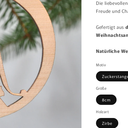
Die liebevolle
Freude und Ch
Gefertigt aus
d
Weihnachtsan
Natürliche We
Motiv
Zuckerstang
Größe
8cm
Holzart
Zirbe