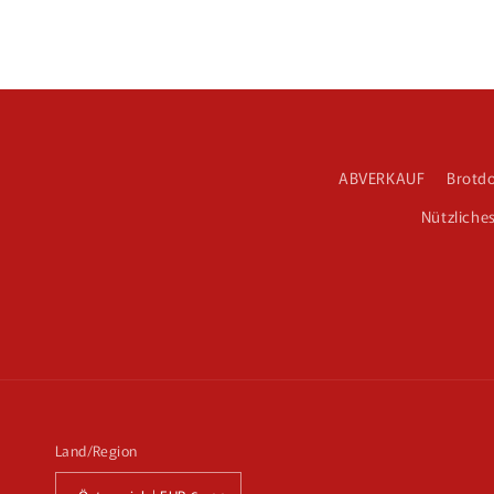
ABVERKAUF
Brotd
Nützliche
Land/Region