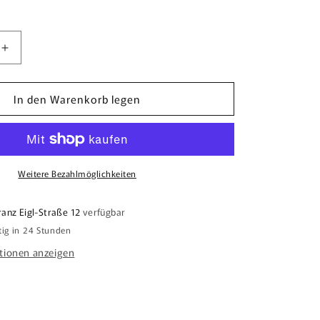
Erhöhe
die
Menge
In den Warenkorb legen
für
mschmück
Christbaumschmück
Süß
Weitere Bezahlmöglichkeiten
ranz Eigl-Straße 12
verfügbar
tig in 24 Stunden
tionen anzeigen