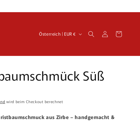
L
Einloggen
Warenkorb
Österreich | EUR €
a
n
d
/
tbaumschmück Süß
R
e
g
and
wird beim Checkout berechnet
i
Christbaumschmuck aus Zirbe – handgemacht &
o
n