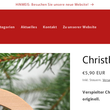
HINWEIS: Besuchen Sie unsere neue Website!
tegorien
Aktuelles
Kontakt
Zu unserer Website
Chris
Normaler
€5,90 EUR
Preis
Inkl. Steuern.
Vers
Verspielter 
originell.