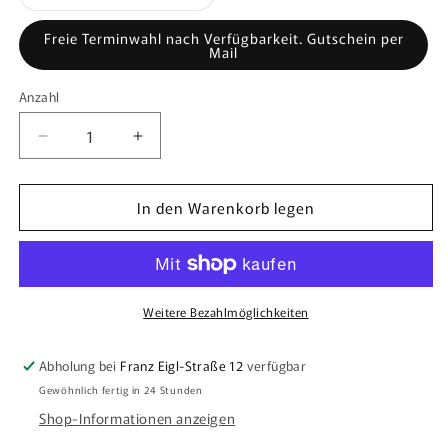
verfügbar
ausverkauft
oder
nicht
Freie Terminwahl nach Verfügbarkeit. Gutschein per
verfügbar
Mail
Anzahl
Anzahl
Verringere
Erhöhe
die
die
Menge
Menge
In den Warenkorb legen
für
für
Drechselkurs
Drechselkurs
-
-
2
2
Tage
Tage
Weitere Bezahlmöglichkeiten
Abholung bei
Franz Eigl-Straße 12
verfügbar
Gewöhnlich fertig in 24 Stunden
Shop-Informationen anzeigen