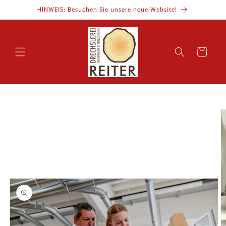
Direkt
HINWEIS: Besuchen Sie unsere neue Website!
zum
Inhalt
Warenkorb
oduktinformationen
ingen