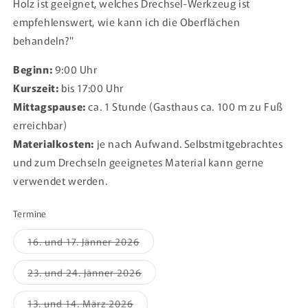
Holz ist geeignet, welches Drechsel-Werkzeug ist
empfehlenswert, wie kann ich die Oberflächen
behandeln?"
Beginn:
9:00 Uhr
Kurszeit:
bis 17:00 Uhr
Mittagspause:
ca. 1 Stunde (Gasthaus ca. 100 m zu Fuß
erreichbar)
Materialkosten:
je nach Aufwand. Selbstmitgebrachtes
und zum Drechseln geeignetes Material kann gerne
verwendet werden.
Termine
Variante
16. und 17. Jänner 2026
ausverkauft
oder
nicht
Variante
23. und 24. Jänner 2026
verfügbar
ausverkauft
oder
nicht
Variante
13. und 14. März 2026